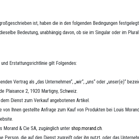
roßgeschrieben ist, haben die in den folgenden Bedingungen festgeleg
dieselbe Bedeutung, unabhängig davon, ob sie im Singular oder im Plural
nd Erstattungsrichtlinie gilt Folgendes:
nden Vertrag als „das Unternehmen“, „wir“, „uns“ oder „unser(e)“ bezeic
e Plaisance 2, 1920 Martigny, Schweiz.​
 dem Dienst zum Verkauf angebotenen Artikel.
e von Ihnen gestellte Anfrage zum Kauf von Produkten bei Louis Morand
ebsite.
s Morand & Cie SA, zugänglich unter​
shop.morand.ch
.
che Person, die auf den Dienst zugreift oder ihn nutzt, oder das Unterne