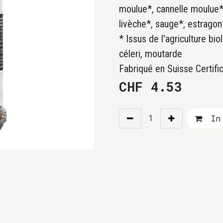
moulue*, cannelle moulue*, 
livèche*, sauge*, estragon
* Issus de l'agriculture bi
céleri, moutarde
Fabriqué en Suisse Certifi
CHF
4.53
In 