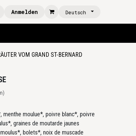
Anmelden
Deutsch
ÄUTER VOM GRAND ST-BERNARD
SE
n)
x*, menthe moulue*, poivre blanc*, poivre
ulus*, graines de moutarde jaunes
e moulus*, bolets*, noix de muscade