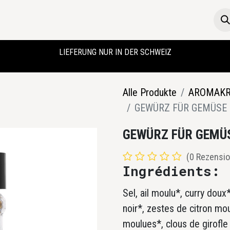
Die Boutique
Startseite
LIEFERUNG NUR IN DER SCHWEIZ
Alle Produkte
AROMAKR
GEWÜRZ FÜR GEMÜSE
GEWÜRZ FÜR GEMÜ
(0 Rezensio
Ingrédients:
Sel, ail moulu*, curry dou
noir*, zestes de citron mo
moulues*, clous de girofl