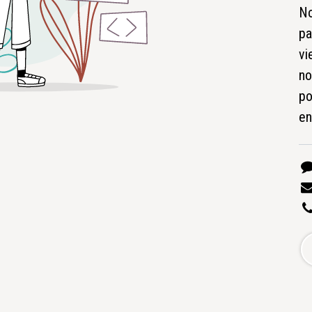
No
pa
vi
no
po
en