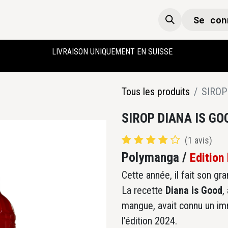
Se con
Boutique
Accueil
LIVRAISON UNIQUEMENT EN SUISSE
Tous les produits
SIROP
SIROP DIANA IS GO
(1 avis)
Polymanga /
Edition
Cette année, il fait son gr
La recette
Diana is Good
,
mangue, avait connu un im
l’édition 2024.