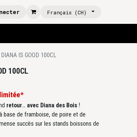
necter
Français (CH)
 DIANA IS GOOD 100CL
OD 100CL
 limitée*
and
retour
…
avec Diana des Bois
!
 à base de framboise, de poire et de
mense succès sur les stands boissons de