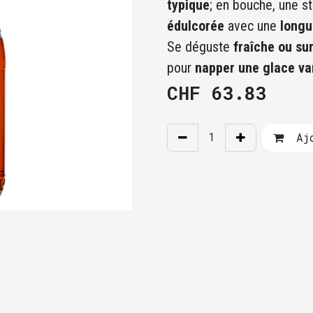
typique
; en bouche, une st
édulcorée
avec une
longu
Se déguste
fraîche ou su
pour
napper une glace van
CHF
63.83
Ajo