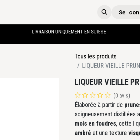
Se con
Boutique
Accueil
LIVRAISON UNIQUEMENT EN SUISSE
Tous les produits
LIQUEUR VIEILLE PRU
LIQUEUR VIEILLE P
(0 avis)
Élaborée à partir de
prunes
soigneusement distillées 
mois en foudres
, cette li
ambré
et une texture
visq