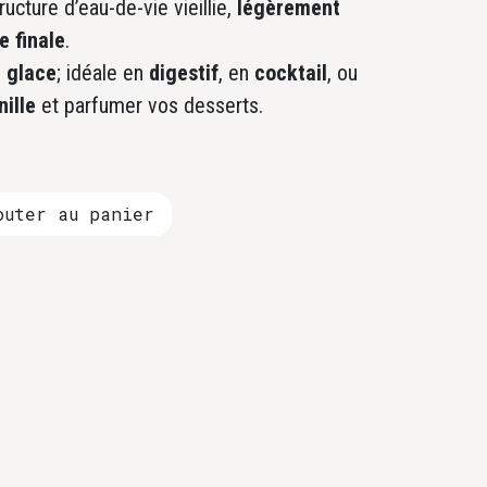
ructure d’eau-de-vie vieillie,
légèrement
e finale
.
r glace
; idéale en
digestif
, en
cocktail
, ou
ille
et parfumer vos desserts.
uter au panier