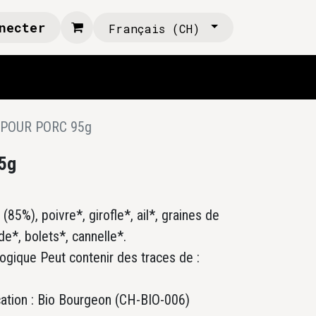
necter
Français (CH)
 POUR PORC 95g
5g
 (85%), poivre*, girofle*, ail*, graines de
e*, bolets*, cannelle*.
ologique Peut contenir des traces de :
cation : Bio Bourgeon (CH-BIO-006)